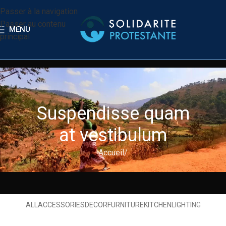
Passer à la navigation
Passer au contenu
MENU
principal
Suspendisse quam
at vestibulum
Accueil
ALL
ACCESSORIES
DECOR
FURNITURE
KITCHEN
LIGHTING