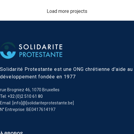
Load more projects
Suspendisse quam at vestibulum
Kitchen
Netus eu mollis hac dignis
Furniture
Et vestibulum quis a suspendisse
Decor
Imperdiet mauris a nontin
Accessories
Venenatis nam phasellus
Lighting
Leo uteu ullamcorper
Kitchen
Solidarité Protestante est une ONG chrétienne d'aide au
développement fondée en 1977
rue Brogniez 46, 1070 Bruxelles
Tel: +32 (0)2 510 61 80
Email: [info]@[solidariteprotestante.be]
N° Entreprise: BE0417614197
À PROPOS