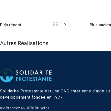
Plus récent
Plus ancien
Autres Réalisations
A lacus bibendum pulvinar
Furniture
Solidarité Protestante est une ONG chrétienne d'aide au
développement fondée en 1977
rue Brogniez 46, 1070 Bruxelles