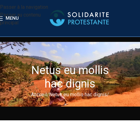
Passer à la navigation
Passer au contenu
MENU
principal
Netus eu mollis
hac dignis
Accueil
Netus eu mollis hac dignis