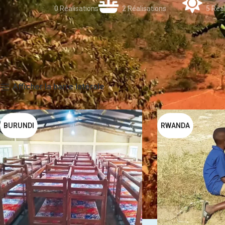
0 Réalisations
2 Réalisations
5 Réal
Accueil
Afficher la barre latérale
BURUNDI
RWANDA