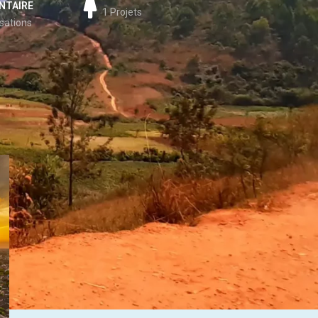
NTAIRE
1 Projets
isations
3 résultats affichés