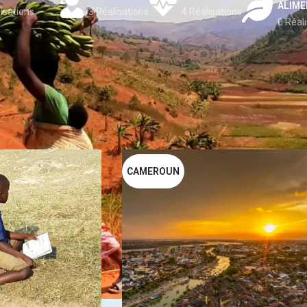
ALIME
isations
3 Réalisations
4 Réalisations
0 Réal
CAMEROUN