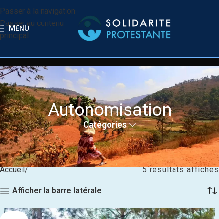
Passer à la navigation
Passer au contenu
MENU
principal
Autonomisation
Catégories
Accueil
5 résultats affichés
Afficher la barre latérale