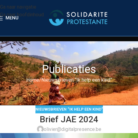
Ga naar navigatie
Ga naar hoofdinhoud
MENU
Publicaties
Home
Nieuwsbrieven “Ik help een kind”
NIEUWSBRIEVEN “IK HELP EEN KIND”
Brief JAE 2024
olivier@digitalpresence.be