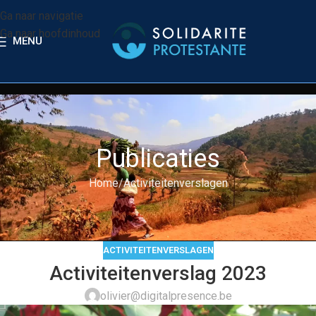
Ga naar navigatie
Ga naar hoofdinhoud
MENU
Publicaties
Home
Activiteitenverslagen
ACTIVITEITENVERSLAGEN
Activiteitenverslag 2023
olivier@digitalpresence.be