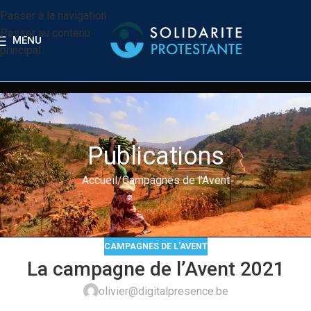
Passer à la navigation
Passer au contenu
MENU
principal
Publications
Accueil
Campagnes de l'Avent
CAMPAGNES DE L'AVENT
La campagne de l’Avent 2021
olivier@digitalpresence.be