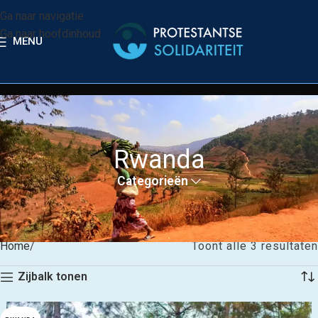
Ga naar navigatie
Ga naar hoofdinhoud
MENU
Rwanda
Categorieën
Home
Toont alle 3 resultaten
Zijbalk tonen