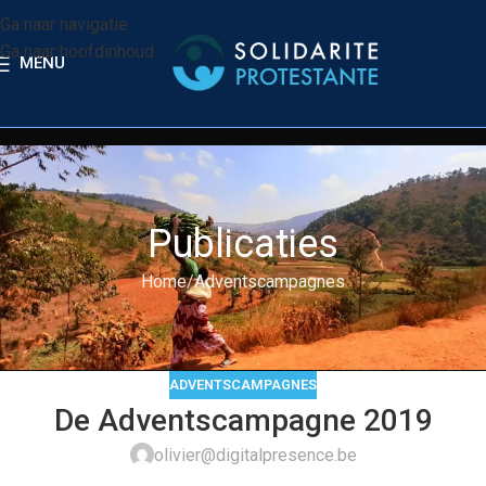
Ga naar navigatie
Ga naar hoofdinhoud
MENU
Publicaties
Home
Adventscampagnes
ADVENTSCAMPAGNES
De Adventscampagne 2019
olivier@digitalpresence.be